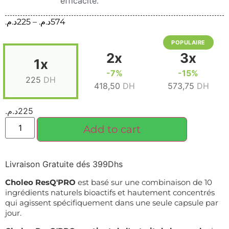
efficacité.
د.م.
225
–
د.م.
574
POPULAIRE
2x
3x
1x
-7%
-15%
225
DH
418,50
DH
573,75
DH
د.م.
225
Add to cart
Livraison Gratuite dés 399Dhs
Choleo ResQ'PRO
est basé sur une combinaison de 10
ingrédients naturels bioactifs et hautement concentrés
qui agissent spécifiquement dans une seule capsule par
jour.