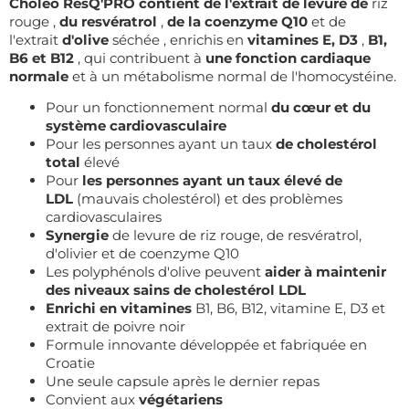
Choleo ResQ'PRO contient
de l'extrait de levure de
riz
rouge ,
du resvératrol
,
de la coenzyme Q10
et de
l'extrait
d'olive
séchée , enrichis en
vitamines E, D3
,
B1,
B6 et B12
, qui contribuent à
une fonction cardiaque
normale
et à un métabolisme normal de l'homocystéine.
Pour un fonctionnement normal
du cœur et du
système cardiovasculaire
Pour les personnes ayant un taux
de cholestérol
total
élevé
Pour
les personnes ayant un taux élevé de
LDL
(mauvais cholestérol) et des problèmes
cardiovasculaires
Synergie
de levure de riz rouge, de resvératrol,
d'olivier et de coenzyme Q10
Les polyphénols d'olive peuvent
aider à maintenir
des niveaux sains de cholestérol LDL
Enrichi en vitamines
B1, B6, B12, vitamine E, D3 et
extrait de poivre noir
Formule innovante développée et fabriquée en
Croatie
Une seule capsule après le dernier repas
Convient aux
végétariens