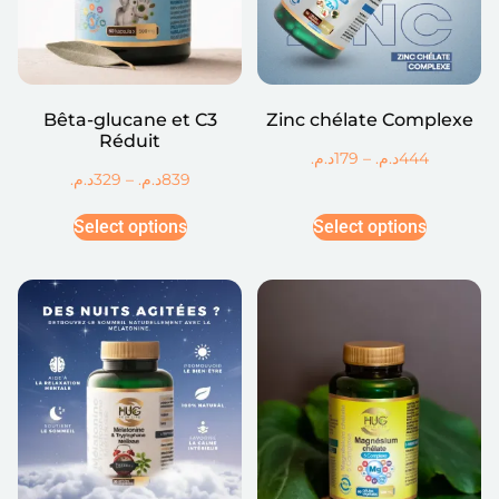
Bêta-glucane et C3
Zinc chélate Complexe
Réduit
د.م.
179
–
د.م.
444
د.م.
329
–
د.م.
839
Select options
Select options