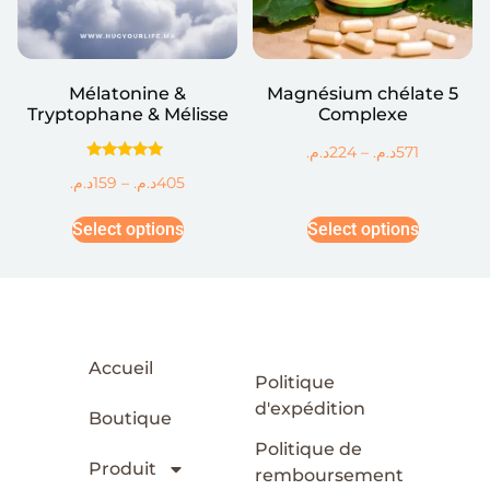
Mélatonine &
Magnésium chélate 5
Tryptophane & Mélisse
Complexe
د.م.
224
–
د.م.
571
Rated
د.م.
159
–
د.م.
405
5.00
out of 5
Select options
Select options
Accueil
Politique
d'expédition
Boutique
Politique de
Produit
remboursement