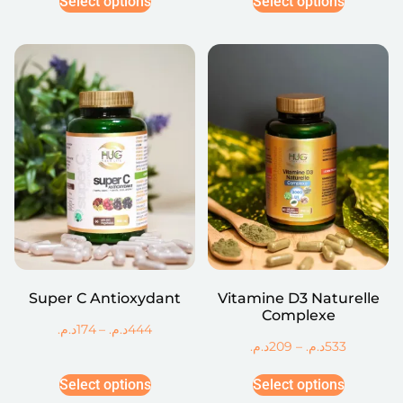
Select options
Select options
Super C Antioxydant
Vitamine D3 Naturelle
Complexe
د.م.
174
–
د.م.
444
د.م.
209
–
د.م.
533
Select options
Select options