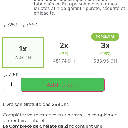
fabriqués en Europe selon des normes
strictes afin de garantir pureté, sécurité et
efficacité.
د.م.
259
–
د.م.
660
POPULAIRE
2x
3x
1x
-7%
-15%
259
DH
481,74
DH
583,95
DH
د.م.
259
Add to cart
Livraison Gratuite dés 399Dhs
Complétez votre carence en zinc avec un complément
alimentaire naturel
Le Complexe de Chélate de Zinc
contient une