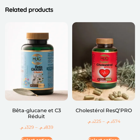
Related products
Bêta-glucane et C3
Cholestérol ResQ’PRO
Réduit
د.م.
225
–
د.م.
574
د.م.
329
–
د.م.
839