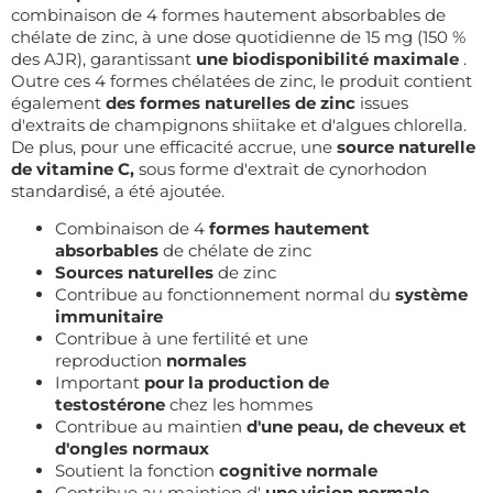
combinaison de 4 formes hautement absorbables de
chélate de zinc, à une dose quotidienne de 15 mg (150 %
des AJR), garantissant
une biodisponibilité maximale
.
Outre ces 4 formes chélatées de zinc, le produit contient
également
des formes naturelles de zinc
issues
d'extraits de champignons shiitake et d'algues chlorella.
De plus, pour une efficacité accrue, une
source naturelle
de vitamine C,
sous forme d'extrait de cynorhodon
standardisé, a été ajoutée.
Combinaison de 4
formes hautement
absorbables
de chélate de zinc
Sources naturelles
de zinc
Contribue au fonctionnement normal du
système
immunitaire
Contribue à une fertilité et une
reproduction
normales
Important
pour la production de
testostérone
chez les hommes
Contribue au maintien
d'une peau, de cheveux et
d'ongles normaux
Soutient la fonction
cognitive normale
Contribue au maintien d'
une vision normale