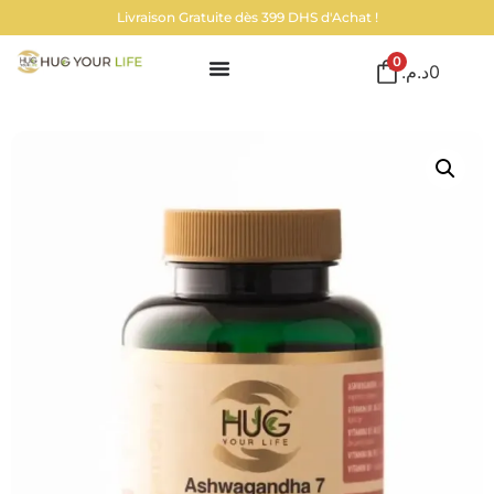
Livraison Gratuite dès 399 DHS d'Achat !
0
د.م.
0