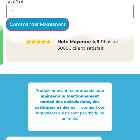
د.م.
269
Commander Maintenant
Note Moyenne 4,9
PLus de
30000 client satisfait
Produit innovant recommandé pour
maintenir le fonctionnement
normal des articulations, des
cartilages et des os
, il contient des
ingrédients qui ne sont pas d’origine
animale.