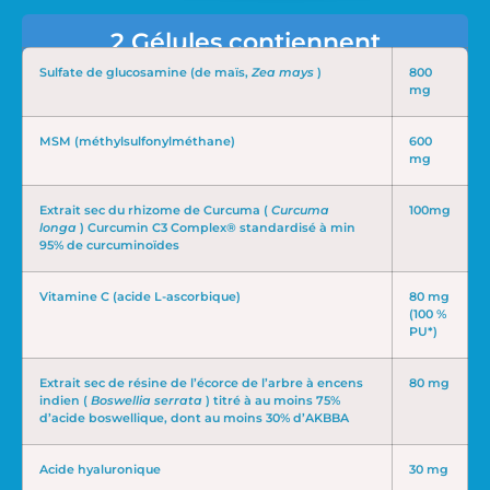
2 Gélules contiennent
Sulfate de glucosamine (de maïs,
Zea mays
)
800
mg
MSM (méthylsulfonylméthane)
600
mg
Extrait sec du rhizome de Curcuma (
Curcuma
100mg
longa
) Curcumin C3 Complex® standardisé à min
95% de curcuminoïdes
Vitamine C (acide L-ascorbique)
80 mg
(100 %
PU*)
Extrait sec de résine de l’écorce de l’arbre à encens
80 mg
indien (
Boswellia serrata
) titré à au moins 75%
d’acide boswellique, dont au moins 30% d’AKBBA
Acide hyaluronique
30 mg