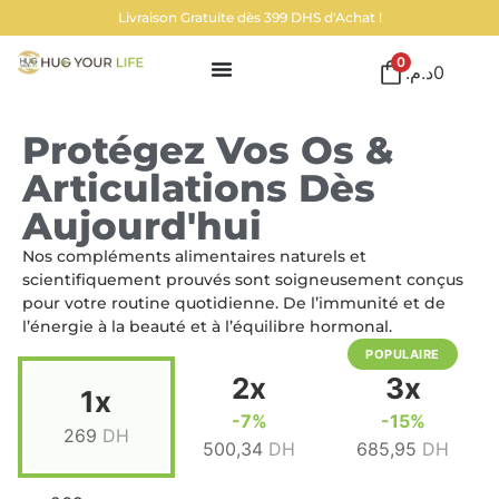
Livraison Gratuite dès 399 DHS d'Achat !
0
د.م.
0
Protégez Vos Os &
Articulations Dès
Aujourd'hui
Nos compléments alimentaires naturels et
scientifiquement prouvés sont soigneusement conçus
pour votre routine quotidienne. De l’immunité et de
l’énergie à la beauté et à l’équilibre hormonal.
POPULAIRE
2x
3x
1x
-7%
-15%
269
DH
500,34
DH
685,95
DH