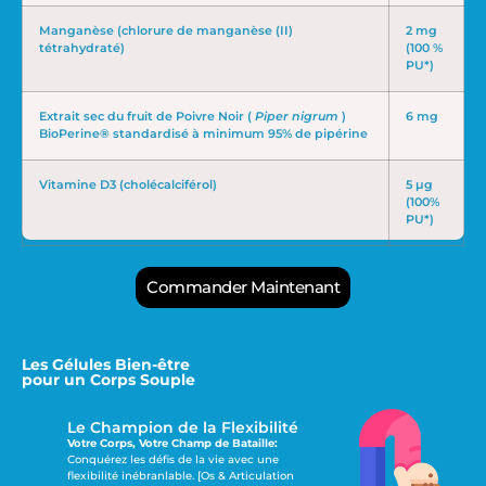
Manganèse (chlorure de manganèse (II)
2 mg
tétrahydraté)
(100 %
PU*)
Extrait sec du fruit de Poivre Noir (
Piper nigrum
)
6 mg
BioPerine® standardisé à minimum 95% de pipérine
Vitamine D3 (cholécalciférol)
5 µg
(100%
PU*)
Commander Maintenant
Les Gélules Bien-être
pour un Corps Souple
Le Champion de la Flexibilité
Votre Corps, Votre Champ de Bataille:
Conquérez les défis de la vie avec une
flexibilité inébranlable. [Os & Articulation