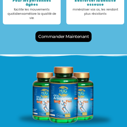
Pour les personnes
Renforcer la densité
âgées
osseuse
facilite les mouvements
minéraliser vos os, les rendant
quotidiensaméliore la qualité de
plus résistants
vie.
Commander Maintenant