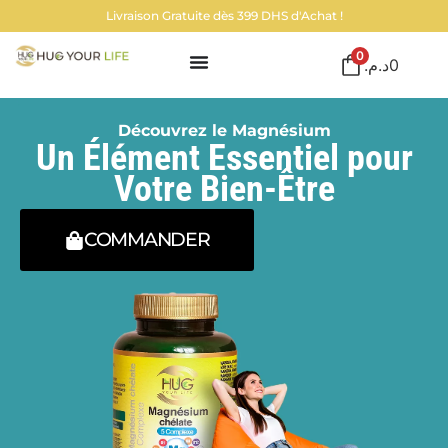
Livraison Gratuite dès 399 DHS d'Achat !
0
د.م.
0
Découvrez le Magnésium
Un Élément Essentiel pour
Votre Bien-Être
COMMANDER