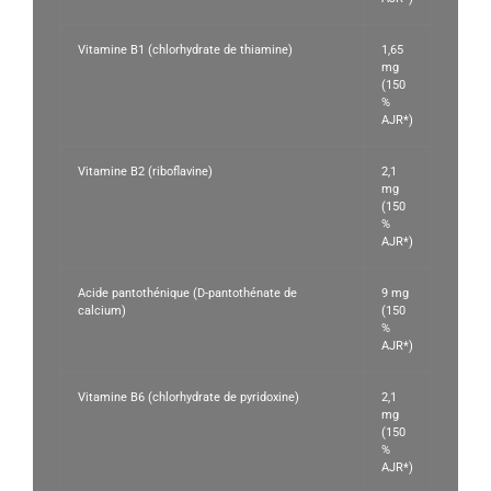
Vitamine B1 (chlorhydrate de thiamine)
1,65
mg
(150
%
AJR*)
Vitamine B2 (riboflavine)
2,1
mg
(150
%
AJR*)
Acide pantothénique (D-pantothénate de
9 mg
calcium)
(150
%
AJR*)
Vitamine B6 (chlorhydrate de pyridoxine)
2,1
mg
(150
%
AJR*)