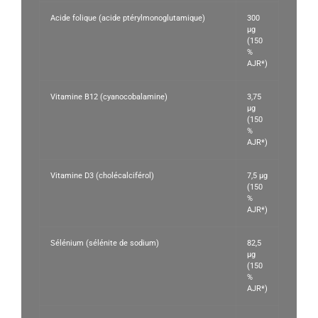
Acide folique (acide ptérylmonoglutamique)
300
µg
(150
%
AJR*)
Vitamine B12 (cyanocobalamine)
3,75
µg
(150
%
AJR*)
Vitamine D3 (cholécalciférol)
7,5 µg
(150
%
AJR*)
Sélénium (sélénite de sodium)
82,5
µg
(150
%
AJR*)