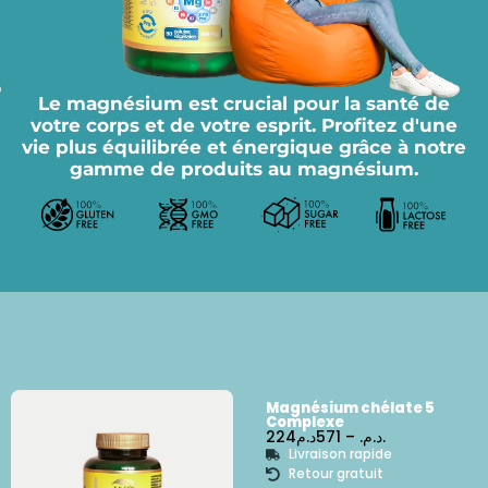
Le magnésium est crucial pour la santé de
votre corps et de votre esprit. Profitez d'une
vie plus équilibrée et énergique grâce à notre
gamme de produits au magnésium.
Magnésium chélate 5
Complexe
224
571
–
د.م.
د.م.
Livraison rapide
Retour gratuit