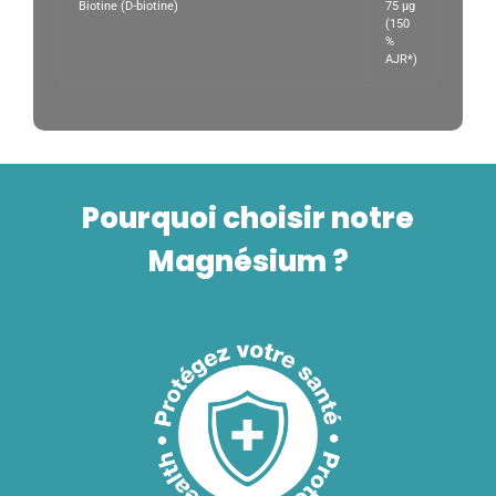
Biotine (D-biotine)
75 µg
(150
%
AJR*)
Pourquoi choisir notre
Magnésium ?