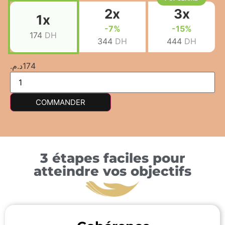
2x
3x
1x
-7%
-15%
174
DH
344
DH
444
DH
د.م.
174
COMMANDER
3 étapes faciles pour
atteindre vos objectifs