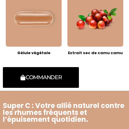
Gélule végétale
Extrait sec de camu camu
COMMANDER
Super C : Votre allié naturel contre
les rhumes fréquents et
l’épuisement quotidien.