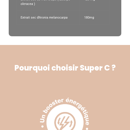
oleracea
)
Extrait sec d’Aronia
melanocarpa
180mg
Pourquoi choisir Super C ?