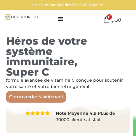
Livraison Gratuite dès 399 DHS d'Achat !
0
د.م.
0
Héros de votre
système
immunitaire,
Super C
formule avancée de vitamine C conçue pour soutenir
votre santé et votre bien-être général
Commander Maintenant
Note Moyenne 4,9
PLus de
30000 client satisfait