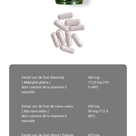
Extrait sec de fruit d’acérola
450 mg
(
Malpighia glabra
)
112,5 mg (141
dont contient de la vitamine C
% AR*)
naturelle
Extrait sec de fruit de camu camu
450 mg
(
Myrciaria dubia
)
90 mg (112 %
dont contient de la vitamine C
AR*)
naturelle
Extrait sec de fruit d’açaï (
Euterpe
420 mg